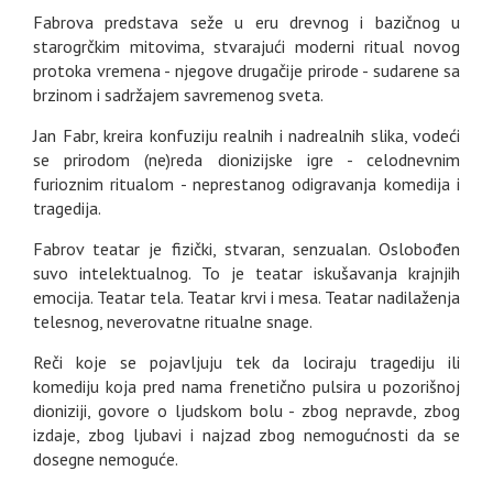
Fabrova predstava seže u eru drevnog i bazičnog u
starogrčkim mitovima, stvarajući moderni ritual novog
protoka vremena - njegove drugačije prirode - sudarene sa
brzinom i sadržajem savremenog sveta.
Jan Fabr, kreira konfuziju realnih i nadrealnih slika, vodeći
se prirodom (ne)reda dionizijske igre - celodnevnim
furioznim ritualom - neprestanog odigravanja komedija i
tragedija.
Fabrov teatar je fizički, stvaran, senzualan. Oslobođen
suvo intelektualnog. To je teatar iskušavanja krajnjih
emocija. Teatar tela. Teatar krvi i mesa. Teatar nadilaženja
telesnog, neverovatne ritualne snage.
Reči koje se pojavljuju tek da lociraju tragediju ili
komediju koja pred nama frenetično pulsira u pozorišnoj
dioniziji, govore o ljudskom bolu - zbog nepravde, zbog
izdaje, zbog ljubavi i najzad zbog nemogućnosti da se
dosegne nemoguće.