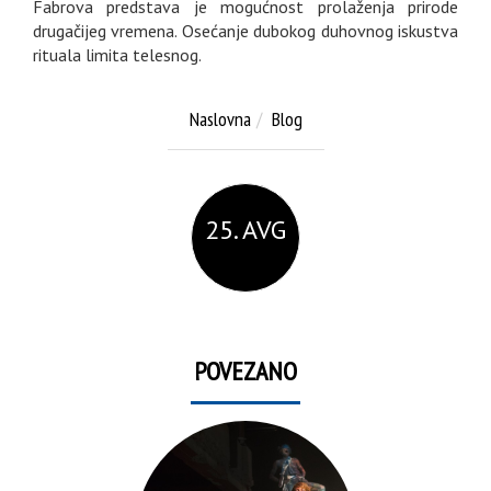
Fabrova predstava je mogućnost prolaženja prirode
drugačijeg vremena. Osećanje dubokog duhovnog iskustva
rituala limita telesnog.
Naslovna
Blog
25. AVG
POVEZANO