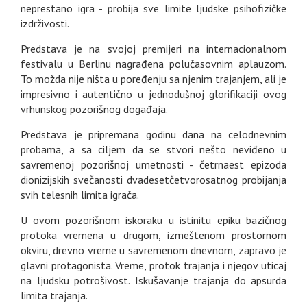
neprestano igra - probija sve limite ljudske psihofizičke
izdrživosti.
Predstava je na svojoj premijeri na internacionalnom
festivalu u Berlinu nagrađena polučasovnim aplauzom.
To možda nije ništa u poređenju sa njenim trajanjem, ali je
impresivno i autentično u jednodušnoj glorifikaciji ovog
vrhunskog pozorišnog događaja.
Predstava je pripremana godinu dana na celodnevnim
probama, a sa ciljem da se stvori nešto neviđeno u
savremenoj pozorišnoj umetnosti - četrnaest epizoda
dionizijskih svečanosti dvadesetčetvorosatnog probijanja
svih telesnih limita igrača.
U ovom pozorišnom iskoraku u istinitu epiku bazičnog
protoka vremena u drugom, izmeštenom prostornom
okviru, drevno vreme u savremenom dnevnom, zapravo je
glavni protagonista. Vreme, protok trajanja i njegov uticaj
na ljudsku potrošivost. Iskušavanje trajanja do apsurda
limita trajanja.