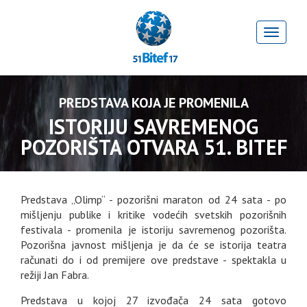
PREDSTAVA KOJA JE PROMENILA
ISTORIJU SAVREMENOG
POZORIŠTA OTVARA 51. BITEF
Predstava „Olimp“ - pozorišni maraton od 24 sata - po
mišljenju publike i kritike vodećih svetskih pozorišnih
festivala - promenila je istoriju savremenog pozorišta.
Pozorišna javnost mišljenja je da će se istorija teatra
računati do i od premijere ove predstave - spektakla u
režiji Jan Fabra.
Predstava u kojoj 27 izvođača 24 sata gotovo