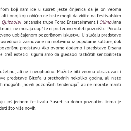
itefom koji nam ide u susret jeste činjenica da je on veoma
li i onoj koju obično ne biste mogli da vidite na festivalskim
,
Quizoola!
britanske trupe Forsd Enterteinment i
Olimp
Jana
teoriji, ne moraju uopšte ni preterano voleti pozorište. Priroda
jstveno uobičajenom pozorišnom iskustvu. U slučaju predstave
eposrednosti zasnovane na motivima iz popularne kulture, dok
 pozorišnu predstavu. Ako ovome dodamo i predstave Ersana
treš estetici, sigurni smo da gledaoci različitih senzibiliteta
poželjno, ali ne i neophodno. Možete biti veoma obrazovani i
sve predstave Bitefa u prethodnih nekoliko godina, ali niste
ih mogućih „novih pozorišnih tendencija“, ali ne morate mariti
uju još jednom festivalu. Susret sa dobro poznatim licima je
eti što više novih.