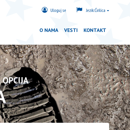
Uloguj se
Jezik:
Ćirilica
O NAMA
VESTI
KONTAKT
 OPCIJA
A