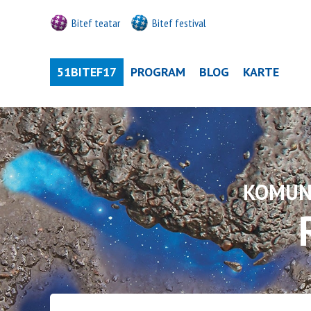
Bitef teatar
Bitef festival
51BITEF17
PROGRAM
BLOG
KARTE
KOMUNI