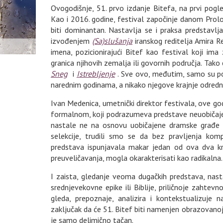
Ovogodišnje, 51. prvo izdanje Bitefa, na prvi pogl
Kao i 2016. godine, festival započinje danom Prolo
biti dominantan. Nastavlja se i praksa predstavlj
izvođenjem
(Sa)slušanja
iranskog reditelja Amira Re
imena, pozicionirajući Bitef kao festival koji ima
granica njihovih zemalja ili govornih područja. Ta
Sneg
i
Istrebljenje
. Sve ovo, međutim, samo su po
narednim godinama, a nikako njegove krajnje odredn
Ivan Medenica, umetnički direktor festivala, ove god
formalnom, koji podrazumeva predstave neuobičaje
nastale ne na osnovu uobičajene dramske građe 
selekcije, trudili smo se da bez pravljenja ko
predstava ispunjavala makar jedan od ova dva kri
preuveličavanja, mogla okarakterisati kao radikalna.
I zaista, gledanje veoma dugačkih predstava, nasta
srednjevekovne epike ili Biblije, priličnoje zahte
gleda, prepoznaje, analizira i kontekstualizuje n
zaključak da će 51. Bitef biti namenjen obrazovanoj
je samo delimično tačan.