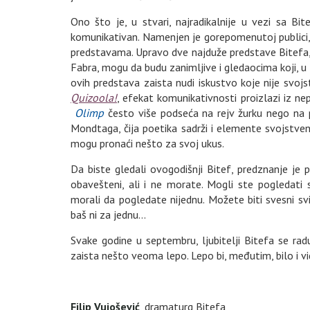
Ono što je, u stvari, najradikalnije u vezi sa B
komunikativan. Namenjen je gorepomenutoj publici, a
predstavama. Upravo dve najduže predstave Bitefa
Fabra, mogu da budu zanimljive i gledaocima koji, u 
ovih predstava zaista nudi iskustvo koje nije svo
Quizoola!
, efekat komunikativnosti proizlazi iz n
Olimp
često više podseća na rejv žurku nego na
Mondtaga, čija poetika sadrži i elemente svojstvene 
mogu pronaći nešto za svoj ukus.
Da biste gledali ovogodišnji Bitef, predznanje je 
obavešteni, ali i ne morate. Mogli ste pogledati 
morali da pogledate nijednu. Možete biti svesni sv
baš ni za jednu...
Svake godine u septembru, ljubitelji Bitefa se rad
zaista nešto veoma lepo. Lepo bi, međutim, bilo i vid
Filip Vujošević
, dramaturg Bitefa