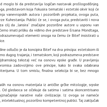
ed moglo bi da predstavlja logičan nastavak prošlogodišnjeg.
ga, predstavom koja fokusira tematski i estetski okvir koji će
anja vanevropskih autora i pozorišnih projekata, ovoga puta,
ze Kuhestanija. Publici će se, i ovoga puta, predstaviti i nova
 za cilj da „lansira“ značajne pozorišne autore u usponu van
ko ćemo imati priliku da vidimo dve predstave Ersana Mondtaga,
drazumevajući elementi onoga na čemu će Bitef insistirati u
ice.
ine odlučio je da koncipira Bitef na dva principa: estetskom ili
no dugog trajanja, i tematskom, koji podrazumeva predstave
(dramskog teksta) već na osnovu epske građe. U pravljenju
mpromisa zadovoljimo ove principe, kako bi svaka odabrana
terijuma. U tom smislu, finalna selekcija bi se, bez mnogo
lih na osnovu materijala iz antičke grčke mitologije, srpske
vno. Od gledaoca se očekuje da satima i satima skoncentrisano
ajznačajnije narative naše civilizacije. Iz ovoga se nameće
, intelektualnoj, pozorišno kompetentnoj publici. Taj zaključak