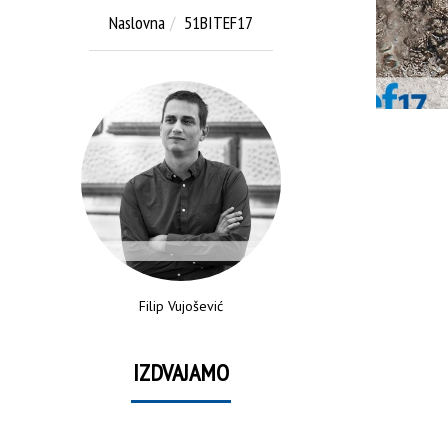
Naslovna
51BITEF17
Filip Vujošević
IZDVAJAMO