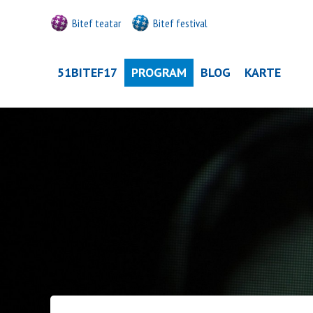
Bitef teatar
Bitef festival
51BITEF17
PROGRAM
BLOG
KARTE