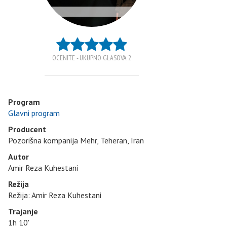
OCENITE - UKUPNO GLASOVA 2
Program
Glavni program
Producent
Pozorišna kompanija Mehr, Teheran, Iran
Autor
Amir Reza Kuhestani
Režija
Režija: Amir Reza Kuhestani
Trajanje
1h 10'