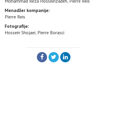
Mohammad Reza Hosseinzadeh, Pierre Reis
Menadžer kompanije:
Pierre Reis
Fotografije:
Hossein Shojaei, Pierre Borasci
PODELI: