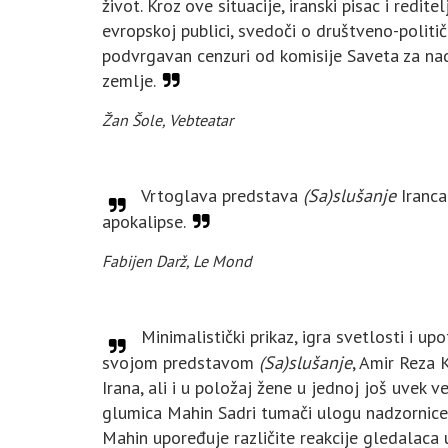
život. Kroz ove situacije, iranski pisac i redi
evropskoj publici, svedoči o društveno-političk
podvrgavan cenzuri od komisije Saveta za nadz
zemlje.
Žan Šole, Vebteatar
Vrtoglava predstava
(Sa)slušanje
Iranca
apokalipse.
Fabijen Darž, Le Mond
Minimalistički prikaz, igra svetlosti i u
svojom predstavom
(Sa)slušanje
, Amir Reza 
Irana, ali i u položaj žene u jednoj još uvek
glumica Mahin Sadri tumači ulogu nadzornice
Mahin upoređuje različite reakcije gledalaca 