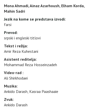
Mona Ahmadi, Ainaz Azarhoush, Elham Korda,
Mahin Sadri
Jezik na kome se predstava izvodi
:
farsi
Prevod
:
srpski i engleski titlovi
Tekst i režija:
Amir Reza Kuhestani
Asistent reditelja:
Mohammad Reza Hosseinzadeh
Video-rad :
Ali Shirkhodaei
Muzika:
Ankido Darash, Kasraa Paashaaie
Zvuk:
Ankido Darash