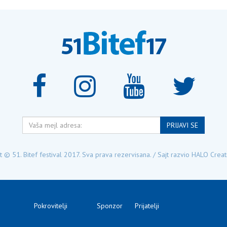
Vaša
PRIJAVI SE
mejl
adresa:
 © 51. Bitef festival 2017. Sva prava rezervisana. / Sajt razvio
HALO Creat
Pokrovitelji
Sponzor
Prijatelji