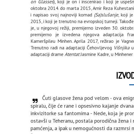
on Glasses
), koji je on i inscenirao i koji je usp
oktobra 2014. do marta 2015, Amir Reza Kuhestani i
i napisao svoj najnoviji komad
(Sa)slušanje
, koji 
2015, i koji je trenutno na evropskoj turneji. Tako
je, u njegovoj režiji, premijerno izveden 30. okto
premijerno je izvedena njegova adaptacija f
Kameršpileu Minhen. Aprila 2017, režirao je Vagn
Trenutno radi na adaptaciji Čehovljevog
Višnjika
u 
adaptaciji drame
Atentat
Jasmine Kadre, u Minhener
IZVOD
Čuti glasove žena pod velom - ova enigm
spiralu, čije će rane i opsesivno kajanje dva
inkvizitorke sa fantomima - Nede, koja je pr
ostavši u Teheranu, postala porodična žena 
pamćenja, a ipak u nemogućnosti da razmrsi ni