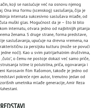
ačin, koji se naslućuje već na osnovu njenog
. Ona ima formu (scenskog) saslušanja, čija je
tkinja internata sukcesivno saslušava mlađe, od
 čula muški glas. Mogućnost da je – što bi bilo
m internatu, otvara jedno od najbitnijih pitanja
rema ženama. S druge strane, forma predstave,
ije saslušavanja, upućuje na drevna vremena, na
rakterističnu za persijsku kulturu (može se povući
 jedne noći). Kao u svim patrijarhalnim društvima,
 „čulo", o čemu ne postoje dokazi već samo priče,
truisanja istine iz poluistina, priča, ogovaranja i
uveni Kurosavin film Rašomon, takođe je jedno od
redstavi pokreće njen autor, trenutno jedan od
pozorišnih umetnika mlađe generacije, Amir Reza
Kuhestani.
PREDSTAVI