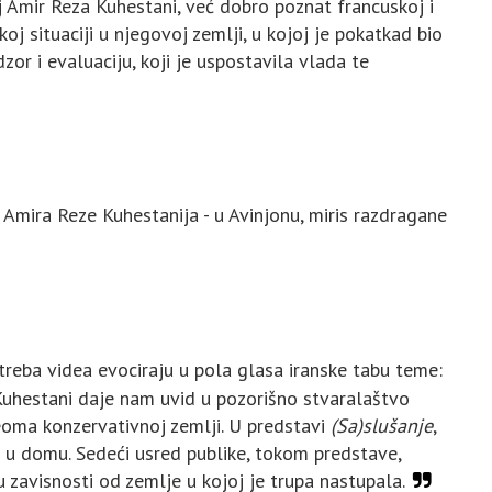
telj Amir Reza Kuhestani, već dobro poznat francuskoj i
oj situaciji u njegovoj zemlji, u kojoj je pokatkad bio
or i evaluaciju, koji je uspostavila vlada te
 Amira Reze Kuhestanija - u Avinjonu, miris razdragane
potreba videa evociraju u pola glasa iranske tabu teme:
Kuhestani daje nam uvid u pozorišno stvaralaštvo
 veoma konzervativnoj zemlji. U predstavi
(Sa)slušanje
,
 u domu. Sedeći usred publike, tokom predstave,
u zavisnosti od zemlje u kojoj je trupa nastupala.