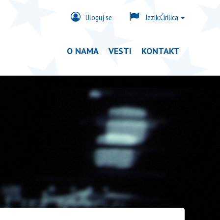
Uloguj se
Jezik:
Ćirilica
O NAMA
VESTI
KONTAKT