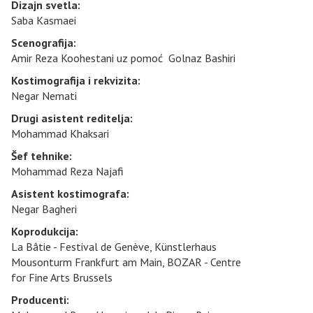
Dizajn svetla:
Saba Kasmaei
Scenografija:
Amir Reza Koohestani uz pomoć Golnaz Bashiri
Kostimografija i rekvizita:
Negar Nemati
Drugi asistent reditelja:
Mohammad Khaksari
Šef tehnike:
Mohammad Reza Najafi
Asistent kostimografa:
Negar Bagheri
Koprodukcija:
La Bâtie - Festival de Genève, Künstlerhaus
Mousonturm Frankfurt am Main, BOZAR - Centre
for Fine Arts Brussels
Producenti: