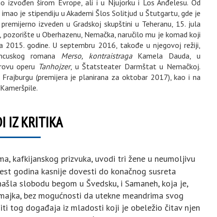
ešno izvođen širom Evrope, ali i u Njujorku i Los Anđelesu. Od
mao je stipendiju u Akademi Šlos Solitjud u Štutgartu, gde je
je premijerno izveden u Gradskoj skupštini u Teheranu, 15. jula
đe, pozorište u Oberhazenu, Nemačka, naručilo mu je komad koji
bra 2015. godine. U septembru 2016, takođe u njegovoj režiji,
rancuskog romana
Merso, kontraistraga
Kamela Dauda, u
erovu operu
Tanhojzer
, u Štatsteater Darmštat u Nemačkoj.
Frajburgu (premijera je planirana za oktobar 2017), kao i na
 Kameršpile.
I IZ KRITIKA
a, kafkijanskog prizvuka, uvodi tri žene u neumoljivu
naest godina kasnije dovesti do konačnog susreta
onašla slobodu begom u Švedsku, i Samaneh, koja je,
i majka, bez mogućnosti da utekne meandrima svog
ti tog događaja iz mladosti koji je obeležio čitav njen