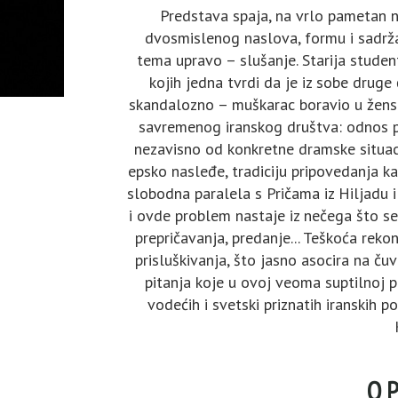
Predstava spaja, na vrlo pametan n
dvosmislenog naslova, formu i sadržaj
tema upravo – slušanje. Starija studen
kojih jedna tvrdi da je iz sobe druge
skandalozno – muškarac boravio u žensko
savremenog iranskog društva: odnos p
nezavisno od konkretne dramske situac
epsko nasleđe, tradiciju pripovedanja ka
slobodna paralela s Pričama iz Hiljadu i
i ovde problem nastaje iz nečega što se
prepričavanja, predanje... Teškoća rekons
prisluškivanja, što jasno asocira na č
pitanja koje u ovoj veoma suptilnoj p
vodećih i svetski priznatih iranskih 
O 