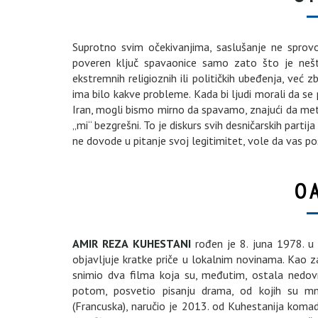
Suprotno svim očekivanjima, saslušanje ne sprovo
poveren ključ spavaonice samo zato što je nešto
ekstremnih religioznih ili političkih ubeđenja, već 
ima bilo kakve probleme. Kada bi ljudi morali da s
Iran, mogli bismo mirno da spavamo, znajući da me
„mi“ bezgrešni. To je diskurs svih desničarskih parti
ne dovode u pitanje svoj legitimitet, vole da vas p
O 
AMIR REZA KUHESTANI
rođen je 8. juna 1978. u 
objavljuje kratke priče u lokalnim novinama. Kao za
snimio dva filma koja su, međutim, ostala nedov
potom, posvetio pisanju drama, od kojih su mn
(Francuska), naručio je 2013. od Kuhestanija kom