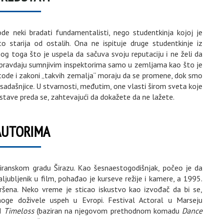
de neki bradati fundamentalisti, nego studentkinja kojoj je
 starija od ostalih. Ona ne ispituje druge studentkinje iz
zbog toga što je uspela da sačuva svoju reputaciju i ne želi da
e pravdaju sumnjivim inspektorima samo u zemljama kao što je
tode i zakoni „takvih zemalja“ moraju da se promene, dok smo
ja sadašnjice. U stvarnosti, međutim, one vlasti širom sveta koje
ostave preda se, zahtevajući da dokažete da ne lažete.
AUTORIMA
iranskom gradu Širazu. Kao šesnaestogodišnjak, počeo je da
ljubljenik u film, pohađao je kurseve režije i kamere, a 1995.
ršena. Neko vreme je sticao iskustvo kao izvođač da bi se,
oge doživele uspeh u Evropi. Festival Actoral u Marseju
ad
Timeloss
(baziran na njegovom prethodnom komadu
Dance