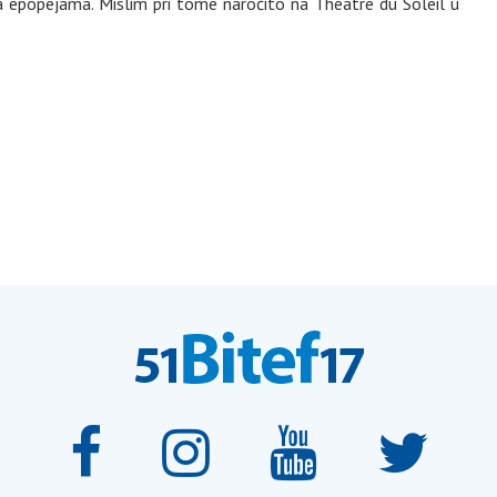
 na epopejama. Mislim pri tome naročito na Thêatre du Soleil u