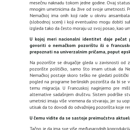
mesečnu naknadu tokom jedne godine. Ovaj status
mnogim umetnicima da žive od svoje umetnosti. Po
Nemačkoj ima onih koji rade u okviru ansambala pr
(slobodnoj sceni) i koji eventualno mogu dobiti s
izgleda tako da često moraju uz svoj posao, kao um
U kojoj meri nacionalni identitet daje peča
govoriti o nemačkom pozorištu ili o francus
prepoznati na univerzalnim pričama, poput eps
Na pozorište se drugačije gleda u zavisnosti od 
pozorište političko, samo što imam utisak da Nem
Nemačkoj postaje skoro teško ne gledati politički
pogled na programe berlinskih pozorišta da bi se 
temu migracija. U Francuskoj naginjemo pre mišl
alternative sadašnjem društvu. Sistem podrške stv
umetnici imaju više vremena da stvaraju, jer su uo
utisak da to dovodi do odvažnijeg pozorišta koje re
U čemu vidite da se sastoje preimućstva aktuel
Tačno je da ima sve više međunarodnih koprodukcija