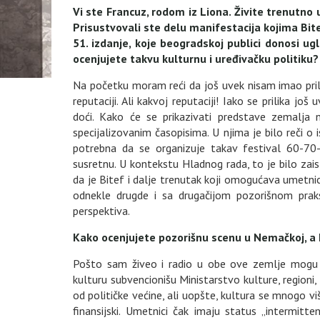
Vi ste Francuz, rodom iz Liona. Živite trenutno 
Prisustvovali ste delu manifestacija kojima Bi
51. izdanje, koje beogradskoj publici donosi 
ocenjujete takvu kulturnu i uređivačku politiku
Na početku moram reći da još uvek nisam imao pri
reputaciji. Ali kakvoj reputaciji! Iako se prilika jo
doći. Kako će se prikazivati predstave zemalja 
specijalizovanim časopisima. U njima je bilo reči o
potrebna da se organizuje takav festival 60-70
susretnu. U kontekstu Hladnog rada, to je bilo zaist
da je Bitef i dalje trenutak koji omogućava umetni
odnekle drugde i sa drugačijom pozorišnom prak
perspektiva.
Kako ocenjujete pozorišnu scenu u Nemačkoj, a 
Pošto sam živeo i radio u obe ove zemlje mogu re
kulturu subvencionišu Ministarstvo kulture, regioni,
od političke većine, ali uopšte, kultura se mnogo 
finansijski. Umetnici čak imaju status „intermitt