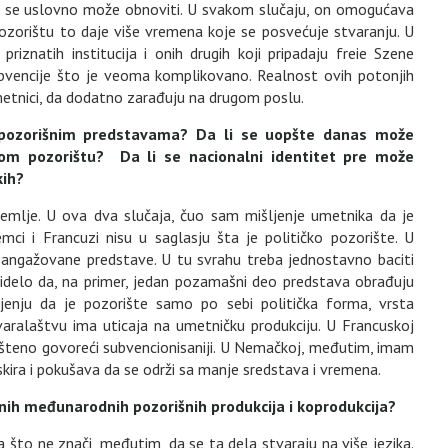
 se uslovno može obnoviti. U svakom slučaju, on omogućava
zorištu to daje više vremena koje se posvećuje stvaranju. U
iznatih institucija i onih drugih koji pripadaju freie Szene
ubvencije što je veoma komplikovano. Realnost ovih potonjih
etnici, da dodatno zarađuju na drugom poslu.
t pozorišnim predstavama? Da li se uopšte danas može
kom pozorištu? Da li se nacionalni identitet pre može
kih?
zemlje. U ova dva slučaja, čuo sam mišljenje umetnika da je
ci i Francuzi nisu u saglasju šta je političko pozorište. U
 angažovane predstave. U tu svrahu treba jednostavno baciti
videlo da, na primer, jedan pozamašni deo predstava obrađuju
jenju da je pozorište samo po sebi politička forma, vrsta
aralaštvu ima uticaja na umetničku produkciju. U Francuskoj
pšteno govoreći subvencionisaniji. U Nemačkoj, međutim, imam
skira i pokušava da se održi sa manje sredstava i vremena.
nih međunarodnih pozorišnih produkcija i koprodukcija?
 što ne znači, međutim, da se ta dela stvaraju na više jezika.