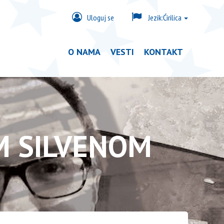
Uloguj se
Jezik:
Ćirilica
O NAMA
VESTI
KONTAKT
M SILVENOM