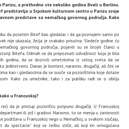
u Parizu, a prethodno ste nekoliko godina živeli u Berlinu.
tef predstavlja u Srpskom kulturnom centru u Parizu svoje
uglavnom predstave sa nemačkog govornog područja. Kako
?
liku da posetim Bitef kao gledalac i da ga poznajem samo po
š uvek nije ukazala, želja je svakako prisutna. Sledeće godine ću
nemačkog govornog područja, pojavili su se brojni članci u
 istoriji Bitefa. Odmah se da prepoznati odvažnost koja je bila
-ih godina, da se dozvoli umetnicima iz celog sveta da se
a jedinstveno. Danas je kontest, naravno, drugačiji, ali čini se
cima kao i gledaocima da se suoče sa pozorištima koje dolaze
som. Kako za umetnike, tako i za publiku radi se o obilju
kako u Francuskoj?
ći da je pristup pozorištu potpuno drugačiji. U Francuskoj
 departmani ili još i gradovi. Naravno, to se menja u zavisnosti
više podržava u Francuskoj nego u Nemačkoj, u svakom slučaju,
ent du spectacle“ koji se teško stiče, ali koji im omogućava