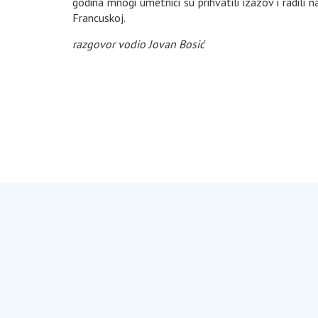
godina mnogi umetnici su prihvatili izazov i radili
Francuskoj.
razgovor vodio Jovan Bosić