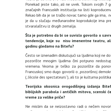
Ponekad jeste tako, ali ne uvek. Tokom svojih 7 
značajnih francuskih institucija na listi koproduce
Rekao bih da je se tražio novac tamo gde ga ima, ne
je da u slučaju međunarodne koprodukcije ima pre
stvaralaštvu iz drugih zemalja.
Šta je potrebno da bi se suvislo govorilo o s
tendencije, koje su nisu imenentne teatru, al
godinu gledamo na Bitefu?
Često se iznenadim diskutujući sa ljudima koji ne 
pozorište mnogim ljudima čini potpuno nedostup
vremena. Veoma je teško za pozorište da ponovo
Francuskoj smo dugo govorili o „pozorišnoj demokrat
(„l’école des spectateurs“), ali to je kulturna politi
Teorijska okosnica ovogodišnjeg izdanja Bitef
biblijskih parabola i antičkih mitova, scenski 
vreme za velike priče?
Ne mislim da se neizostavno radi o nečem novom. 