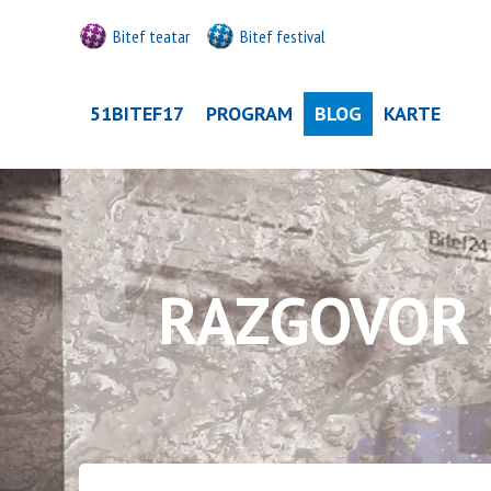
Bitef teatar
Bitef festival
51BITEF17
PROGRAM
BLOG
KARTE
RAZGOVOR 