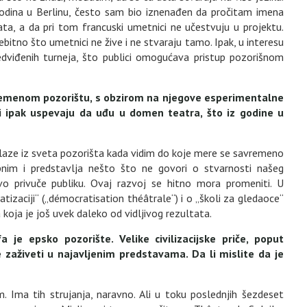
godina u Berlinu, često sam bio iznenađen da pročitam imena
nata, a da pri tom francuski umetnici ne učestvuju u projektu.
bitno što umetnici ne žive i ne stvaraju tamo. Ipak, u interesu
dviđenih turneja, što publici omogućava pristup pozorišnom
avremenom pozorištu, s obzirom na njegove esperimentalne
i ipak uspevaju da uđu u domen teatra, što iz godine u
dolaze iz sveta pozorišta kada vidim do koje mere se savremeno
nim i predstavlja nešto što ne govori o stvarnosti našeg
 privuče publiku. Ovaj razvoj se hitno mora promeniti. U
izaciji“ („démocratisation théâtrale“) i o „školi za gledaoce“
ka koja je još uvek daleko od vidljivog rezultata.
a je epsko pozorište. Velike civilizacijske priče, poput
će zaživeti u najavljenim predstavama. Da li mislite da je
Ima tih strujanja, naravno. Ali u toku poslednjih šezdeset