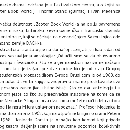
čke drame“ održana je u Festivalskom centru, a o knjizi su
epter Book World“), Tihomir Stanić (glumac) i Ivan Medenica
zdavačku delatnost „Zepter Book World“-a na polju savremene
meni rusku, britansku, severnoameričku i francusku dramski
a antologije, koji se očekuje na ovogodišnjem Sajmu knjiga gde
nosno zemlje DACH-a.
ti autora iz antologije na domaćoj sceni, ali je i kao jedan od
oces sastavljanja antologije: „Odlučili smo se da obuhvatimo
triju i Švajcarsku, što se u germanistici i naziva nemačkom
i tom koji je izašao pre dve godine bio je od kraja Drugog
studentskih protesta širom Evrope. Drugi tom je od 1968. do
Nemačke. U sve tri knjige ravnopravno imamo predstavnike sve
e posebno zanimljivo i bitno istaći, što će ovu antologiju i u
nom jeste to što su priređivačice insistirale na tome da se
čne Nemačke. Stoga u prva dva toma možete naći i dela autora
kog Hajnera Milera uglavnom nepoznati.“ Profesor Medenica je
ma dramama iz 1968. kojima otpočinje knjiga i o drami Petera
 (1968.) Tankreda Dorsta je označio kao komad koji pripada
og teatra, deljenja scene na simultane pozornice, kolektivnih