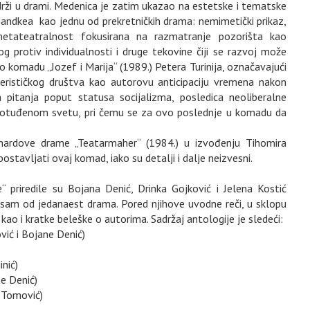
održi u drami. Medenica je zatim ukazao na estetske i tematske
 Handkea kao jednu od prekretničkih drama: nemimetički prikaz,
a, metateatralnost fokusirana na razmatranje pozorišta kao
protiv individualnosti i druge tekovine čiji se razvoj može
 o komadu „Jozef i Marija“ (1989.) Petera Turinija, označavajući
erističkog društva kao autorovu anticipaciju vremena nakon
 pitanja poput statusa socijalizma, posledica neoliberalne
 otuđenom svetu, pri čemu se za ovo poslednje u komadu da
nhardove drame „Teatarmaher“ (1984.) u izvođenju Tihomira
ostavljati ovaj komad, iako su detalji i dalje neizvesni.
priredile su Bojana Denić, Drinka Gojković i Jelena Kostić
e osam od jedanaest drama. Pored njihove uvodne reči, u sklopu
kao i kratke beleške o autorima. Sadržaj antologije je sledeći:
vić i Bojane Denić)
nić)
ne Denić)
ć Tomović)