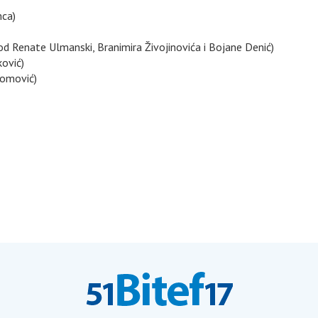
mca)
od Renate Ulmanski, Branimira Živojinovića i Bojane Denić)
ović)
 Tomović)