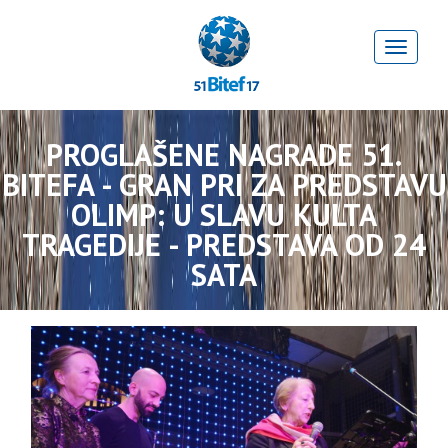
PROGLAŠENE NAGRADE 51.
BITEFA - GRAN PRI ZA PREDSTAVU
OLIMP: U SLAVU KULTA
TRAGEDIJE - PREDSTAVA OD 24
SATA