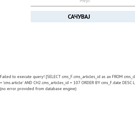
САЧУВАЈ
Failed to execute query! [SELECT cms_F.cms_articles_id as ax FROM cms_c
= 'cms.article' AND CH2.cms_articles_id = 107 ORDER BY cms_F.date DESC 
(no error provided from database engine)