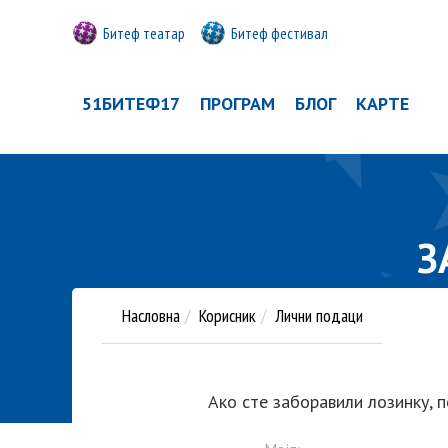
Битеф театар
Битеф фестивал
51БИТЕФ17
ПРОГРАМ
БЛОГ
КАРТЕ
З
Насловна
Корисник
Лични подаци
Ако сте заборавили лозинку, п
Мејл: