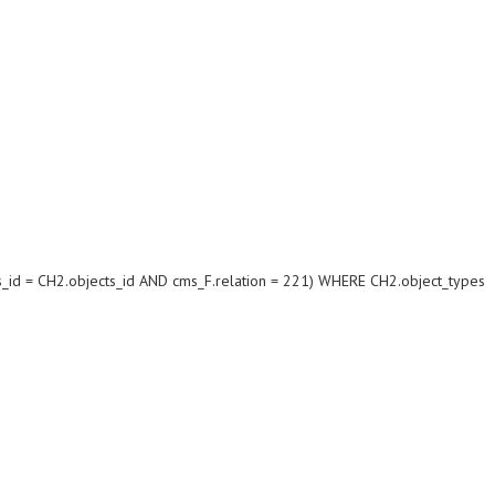
s_id = CH2.objects_id AND cms_F.relation = 221) WHERE CH2.object_types