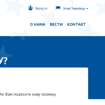
Улогуј се
Језик:
Ћирилица
О НАМА
ВЕСТИ
КОНТАКТ
У?
 ће Вам подесити нову лозинку.