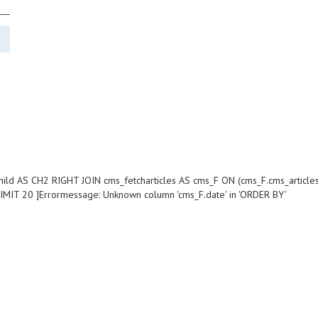
hild AS CH2 RIGHT JOIN cms_fetcharticles AS cms_F ON (cms_F.cms_article
LIMIT 20 ]Errormessage: Unknown column 'cms_F.date' in 'ORDER BY'