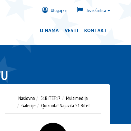
Uloguj se
Jezik:
Ćirilica
O NAMA
VESTI
KONTAKT
FU
Naslovna
51BITEF17
Multimedija
Galerije
Quizoola! Najavila 51.Bitef