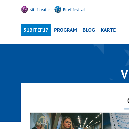
Bitef teatar
Bitef festival
51BITEF17
PROGRAM
BLOG
KARTE
V