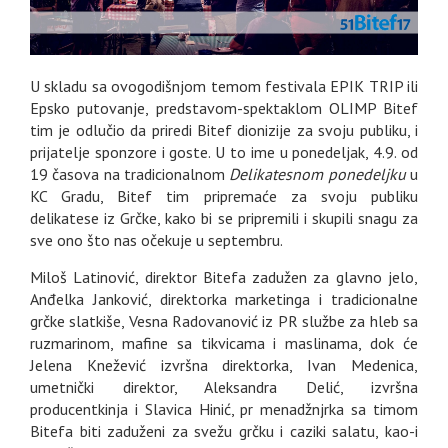
U skladu sa ovogodišnjom temom festivala EPIK TRIP ili
Epsko putovanje, predstavom-spektaklom OLIMP Bitef
tim je odlučio da priredi Bitef dionizije za svoju publiku, i
prijatelje sponzore i goste. U to ime u ponedeljak, 4.9. od
19 časova na tradicionalnom
Delikatesnom ponedeljku
u
KC Gradu, Bitef tim pripremaće za svoju publiku
delikatese iz Grčke, kako bi se pripremili i skupili snagu za
sve ono što nas očekuje u septembru.
Miloš Latinović, direktor Bitefa zadužen za glavno jelo,
Anđelka Janković, direktorka marketinga i tradicionalne
grčke slatkiše, Vesna Radovanović iz PR službe za hleb sa
ruzmarinom, mafine sa tikvicama i maslinama, dok će
Jelena Knežević izvršna direktorka, Ivan Medenica,
umetnički direktor, Aleksandra Delić, izvršna
producentkinja i Slavica Hinić, pr menadžnjrka sa timom
Bitefa biti zaduženi za svežu grčku i caziki salatu, kao-i