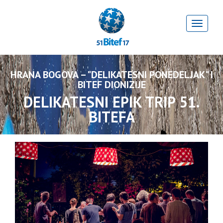
HRANA BOGOVA – "DELIKATESNI PONEDELJAK" I
BITEF DIONIZIJE
DELIKATESNI EPIK TRIP 51.
BITEFA