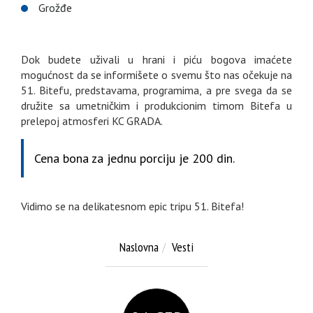
Grožđe
Dok budete uživali u hrani i piću bogova imaćete
mogućnost da se informišete o svemu što nas očekuje na
51. Bitefu, predstavama, programima, a pre svega da se
družite sa umetničkim i produkcionim timom Bitefa u
prelepoj atmosferi KC GRADA.
Cena bona za jednu porciju je 200 din.
Vidimo se na delikatesnom epic tripu 51. Bitefa!
Naslovna
Vesti