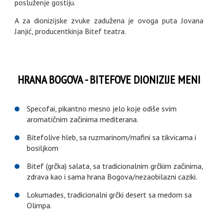
posluženje gostiju.
A za dionizijske zvuke zadužena je ovoga puta Jovana
Janjić, producentkinja Bitef teatra.
HRANA BOGOVA - BITEFOVE DIONIZIJE MENI
Specofai, pikantno mesno jelo koje odiše svim
aromatičnim začinima mediterana.
Bitefolive hleb, sa ruzmarinom/mafini sa tikvicama i
bosiljkom
Bitef (grčka) salata, sa tradicionalnim grčkim začinima,
zdrava kao i sama hrana Bogova/nezaobilazni caziki.
Lokumades, tradicionalni grčki desert sa medom sa
Olimpa.