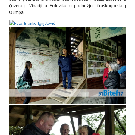
čuvenoj Vinariji u Erdeviku, u podnožju fruškogorskog
Olimpa.
GALERIJA