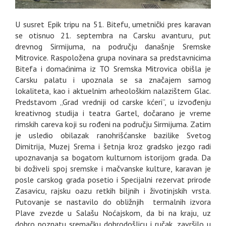
U susret Epik tripu na 51. Bitefu, umetnički pres karavan
se otisnuo 21. septembra na Carsku avanturu, put
drevnog Sirmijuma, na području današnje Sremske
Mitrovice. Raspoložena grupa novinara sa predstavnicima
Bitefa i domaćinima iz TO Sremska Mitrovica obišla je
Carsku palatu i upoznala se sa značajem samog
lokaliteta, kao i aktuelnim arheološkim nalazištem Glac.
Predstavom „Grad vredniji od carske kćeri”, u izvođenju
kreativnog studija i teatra Gartel, dočarano je vreme
rimskih careva koji su rođeni na području Sirmijuma. Zatim
je usledio obilazak ranohrišćanske bazilike Svetog
Dimitrija, Muzej Srema i šetnja kroz gradsko jezgo radi
upoznavanja sa bogatom kulturnom istorijom grada. Da
bi doživeli spoj sremske i mačvanske kulture, karavan je
posle carskog grada posetio i Specijalni rezervat prirode
Zasavicu, rajsku oazu retkih biljnih i životinjskih vrsta.
Putovanje se nastavilo do obližnjih termalnih izvora
Plave zvezde u Salašu Noćajskom, da bi na kraju, uz
dobro poznatu sremačku dobrodošlicu i ručak, završilo u