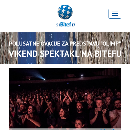
POLUSATNE OVACIJE ZA PREDSTAVU "OLIMP"
VIKEND SPEKTAKL NA BITEFU