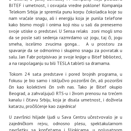
BITEF i umetnost, i osvajala vredne poklone! Kompanija
Telekom Srbija je spremila punu korpu čokoladica koje su
nam vraćale snagu, ali i energiju koja je punila telefone
kako bismo mogli i onima koji nisu u sali da prenesemo
svoje utiske o predstavi. U Sensa relaks zoni mogli smo
da se posle sati sedenja razmrdamo uz jogu, taj či, jogu
smeha, iscelimo zvucima gonga... A u prostoru za
spavanje da se odmorimo i skupimo snagu za povratak u
salu. Jan Fabr potpisivao je svoje knjige u Bitef biblioteci,
a na raspolaganju su bili TESLA tableti sa dramama.
Tokom 24 sata predstave i pored brojnih programa, u
fokusu je bio samo i isključivo pozorišni čin, ali pozorišni
čin kao kolektivni čin svih nas. Tako je Bitef okupio
Beograd, a zahvaljujući RTS-u i živom prenosu na trećem
kanalu i čitavu Srbiju, koja je disala umetnost, i doživela
katarzu, pročišćenje kao zajednica!
U završnici hiljade ljudi u Sava Centru učestvovalo je u
zajedničkom rejvu, odnosno plesu, spektakularnom
završetku sa konfetama i šljokicama, u polusatnom