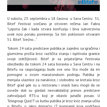
U subotu, 23. septembra u 18 časova u Sava Centru 51.
Bitef festival svečano je otvoren rečima Jan Fabra
"Lepota čak i kada stvara konfuziju i biva subverzivna
uvek nosi poruku pomirenja. Sa tim poklonom otvaram
51. Bitef. Srećno..."
Tokom 24 sata predstave publika je zajedno sa igračima i
glumcima prošla kroz različita stanja i ispitivala granice
svoje izdržljivosti. Bitef je sa prijateljima festivala
obezbedio da tokom 24 sata boravka u Sava Centru i na
Bitefu na raspolaganju bude sve ono što može da im
pomogne u ovom maratonskom podvigu. Publika je
menjala ulaznice za narukvice, i slobodno se kretala kroz
Bitef grad gde su u restoranu i snack baru mogli da se
osveže dok su gledali nesvakidašnji prenos predstave
zahvaljujući RTS-u koji je obavio junački posao. U
Telegroup QuizIT us kutku publika je kroz kviz znanja učila
o Bitefu, o jakoj domaćoj IT kompaniji koja podržava