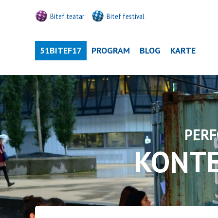
Bitef teatar
Bitef festival
51BITEF17
PROGRAM
BLOG
KARTE
PERF
KONTE