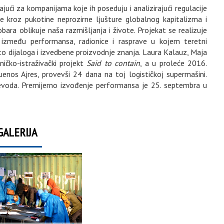
ajući za kompanijama koje ih poseduju i analizirajući regulacije
e kroz pukotine neprozirne ljušture globalnog kapitalizma i
obara oblikuje naša razmišljanja i živote. Projekat se realizuje
at između performansa, radionice i rasprave u kojem teretni
o dijaloga i izvedbene proizvodnje znanja. Laura Kalauz, Maja
ničko-istraživački projekt
Said to contain
, a u proleće 2016.
nos Ajres, provevši 24 dana na toj logističkoj supermašini.
evoda. Premijerno izvođenje performansa je 25. septembra u
GALERIJA