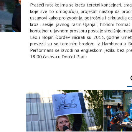
Prateći rute kojima se kreću teretni kontejneri, trag
koje sve to omogućuju, projekat nastoji da prodr
ustanovi kako proizvodnja, potrošnja i cirkulacija d
kroz „sesije javnog razmišljanja“, hibridni form
kontejner u javnom prostoru postaje središnje mest
Leo i Bojan Đorđev inicirali su 2013. godine umet
prevezli su se teretnim brodom iz Hamburga u Bue
Performans se izvodi na engleskom jeziku bez pr
18:00 časova u Dorćol Platz