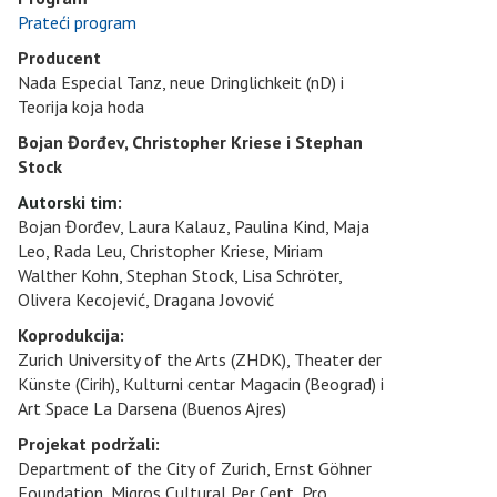
Prateći program
Producent
Nada Especial Tanz, neue Dringlichkeit (nD) i
Teorija koja hoda
Bojan Đorđev, Christopher Kriese i Stephan
Stock
Autorski tim
:
Bojan Đorđev, Laura Kalauz, Paulina Kind, Maja
Leo, Rada Leu, Christopher Kriese, Miriam
Walther Kohn, Stephan Stock, Lisa Schröter,
Olivera Kecojević, Dragana Jovović
Koprodukcija:
Zurich University of the Arts (ZHDK), Theater der
Künste (Cirih), Kulturni centar Magacin (Beograd) i
Art Space La Darsena (Buenos Ajres)
Projekat podržali:
Department of the City of Zurich, Ernst Göhner
Foundation, Migros Cultural Per Cent, Pro