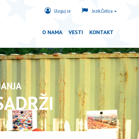
Uloguj se
Jezik:
Ćirilica
O NAMA
VESTI
KONTAKT
JANJA
SADRŽI