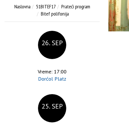
Naslovna
51BITEF17
Prateći program
Bitef polifonija
26. SEP
Vreme: 17:00
Dorćol Platz
25. SEP