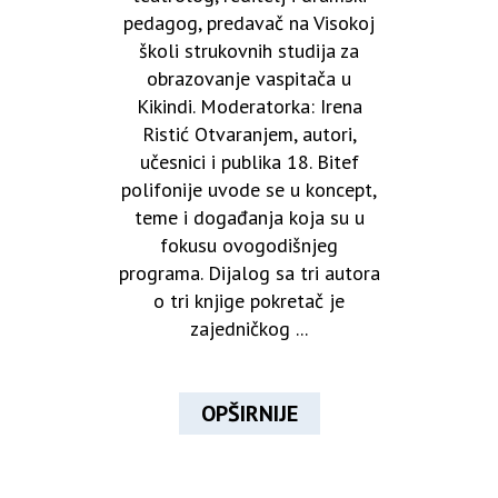
pedagog, predavač na Visokoj
školi strukovnih studija za
obrazovanje vaspitača u
Kikindi. Moderatorka: Irena
Ristić Otvaranjem, autori,
učesnici i publika 18. Bitef
polifonije uvode se u koncept,
teme i događanja koja su u
fokusu ovogodišnjeg
programa. Dijalog sa tri autora
o tri knjige pokretač je
zajedničkog ...
OPŠIRNIJE