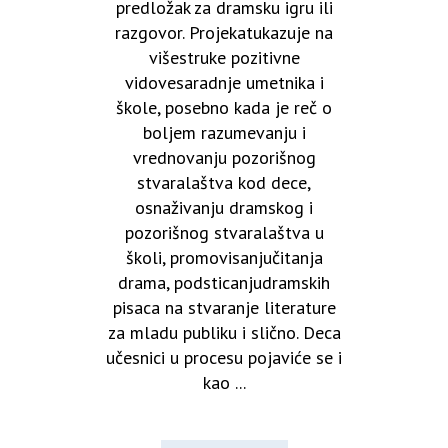
predložak za dramsku igru ili
razgovor. Projekatukazuje na
višestruke pozitivne
vidovesaradnje umetnika i
škole, posebno kada je reč o
boljem razumevanju i
vrednovanju pozorišnog
stvaralaštva kod dece,
osnaživanju dramskog i
pozorišnog stvaralaštva u
školi, promovisanjučitanja
drama, podsticanjudramskih
pisaca na stvaranje literature
za mladu publiku i slično. Deca
učesnici u procesu pojaviće se i
kao ...