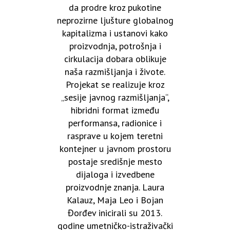
da prodre kroz pukotine
neprozirne ljušture globalnog
kapitalizma i ustanovi kako
proizvodnja, potrošnja i
cirkulacija dobara oblikuje
naša razmišljanja i živote.
Projekat se realizuje kroz
„sesije javnog razmišljanja“,
hibridni format između
performansa, radionice i
rasprave u kojem teretni
kontejner u javnom prostoru
postaje središnje mesto
dijaloga i izvedbene
proizvodnje znanja. Laura
Kalauz, Maja Leo i Bojan
Đorđev inicirali su 2013.
godine umetničko-istraživački