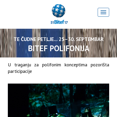
TE ČUDNE PETLJE... 25–30. SEPTEMBAR
BITEF POLIFONIJA
U traganju za polifonim konceptima pozorišta
participacije