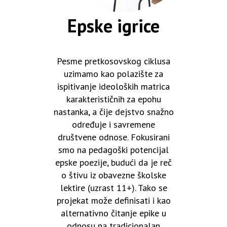
Epske igrice
Pesme pretkosovskog ciklusa
uzimamo kao polazište za
ispitivanje ideoloških matrica
karakterističnih za epohu
nastanka, a čije dejstvo snažno
određuje i savremene
društvene odnose. Fokusirani
smo na pedagoški potencijal
epske poezije, budući da je reč
o štivu iz obavezne školske
lektire (uzrast 11+). Tako se
projekat može definisati i kao
alternativno čitanje epike u
odnosu na tradicionalan