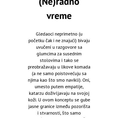
(Ne)radno
vreme
Gledaoci neprimetno (u
početku čak i ne znajući) bivaju
uvučeni u razgovore sa
glumcima za susednim
stolovima i tako se
preobražavaju u likove komada
(a ne samo poistovećuju sa
njima kao što smo navikli). Oni,
umesto putem empatije,
katarzu doživljavaju na svojoj
koži. U ovom konceptu se gube
jasne granice između pozorišta
i stvarnosti, što samo