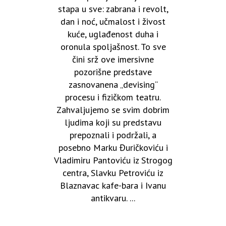
stapa u sve: zabrana i revolt,
dan i noć, učmalost i živost
kuće, uglađenost duha i
oronula spoljašnost. To sve
čini srž ove imersivne
pozorišne predstave
zasnovanena „devising“
procesu i fizičkom teatru.
Zahvaljujemo se svim dobrim
ljudima koji su predstavu
prepoznali i podržali, a
posebno Marku Đuričkoviću i
Vladimiru Pantoviću iz Strogog
centra, Slavku Petroviću iz
Blaznavac kafe-bara i Ivanu
antikvaru. ...