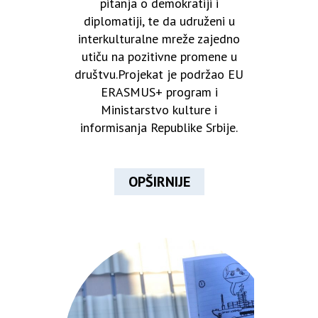
pitanja o demokratiji i
diplomatiji, te da udruženi u
interkulturalne mreže zajedno
utiču na pozitivne promene u
društvu.Projekat je podržao EU
ERASMUS+ program i
Ministarstvo kulture i
informisanja Republike Srbije.
OPŠIRNIJE