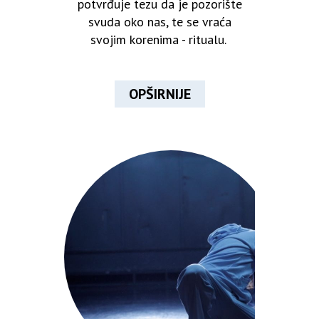
potvrđuje tezu da je pozorište
svuda oko nas, te se vraća
svojim korenima - ritualu.
OPŠIRNIJE