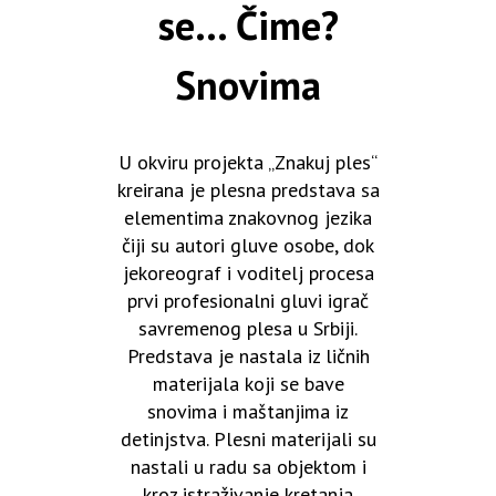
se... Čime?
Snovima
U okviru projekta „Znakuj ples“
kreirana je plesna predstava sa
elementima znakovnog jezika
čiji su autori gluve osobe, dok
jekoreograf i voditelj procesa
prvi profesionalni gluvi igrač
savremenog plesa u Srbiji.
Predstava je nastala iz ličnih
materijala koji se bave
snovima i maštanjima iz
detinjstva. Plesni materijali su
nastali u radu sa objektom i
kroz istraživanje kretanja