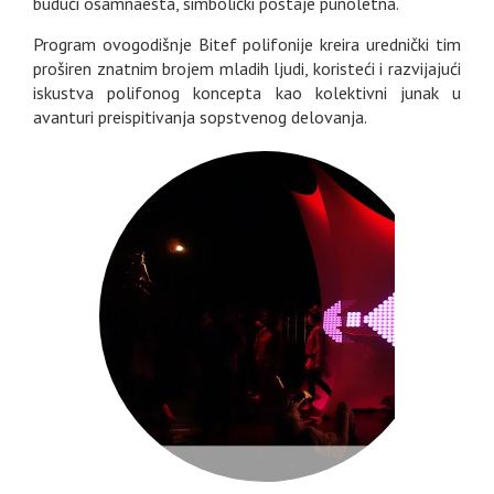
budući osamnaesta, simbolički postaje punoletna.
Program ovogodišnje Bitef polifonije kreira urednički tim
proširen znatnim brojem mladih ljudi, koristeći i razvijajući
iskustva polifonog koncepta kao kolektivni junak u
avanturi preispitivanja sopstvenog delovanja.