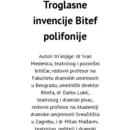
Troglasne
invencije Bitef
polifonije
Autori tri knjige: dr Ivan
Medenica, teatrolog i pozorišni
kritičar, redovni profesor na
Fakultetu dramskih umetnosti
u Beogradu, umetnički direktor
Bitefa, dr Darko Lukić,
teatrolog i dramski pisac,
redovni profesor na Akademiji
dramske umjetnosti Sveučilišta
u Zagrebu, i dr Milan Mađarev,
teatrolog, reditelj i dramski