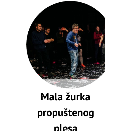
Mala žurka
propuštenog
plesa