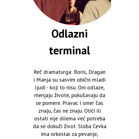
Odlazni
terminal
Reč dramaturga: Boris, Dragan
i Manja su sasvim obični mladi
ljudi - koji to nisu. Oni odlaze,
menjaju živote, pokušavaju da
se pomere. Pravac i smer čas
znaju, čas ne znaju. Otići ili
ostati nije dilema već potreba
da se dokuči život. Sloba Cevka
ima orkestar za pevanje,