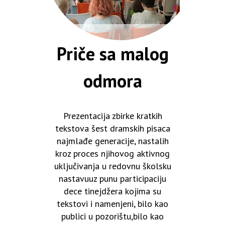
Priče sa malog
odmora
Prezentacija zbirke kratkih
tekstova šest dramskih pisaca
najmlađe generacije, nastalih
kroz proces njihovog aktivnog
uključivanja u redovnu školsku
nastavuuz punu participaciju
dece tinejdžera kojima su
tekstovi i namenjeni, bilo kao
publici u pozorištu,bilo kao