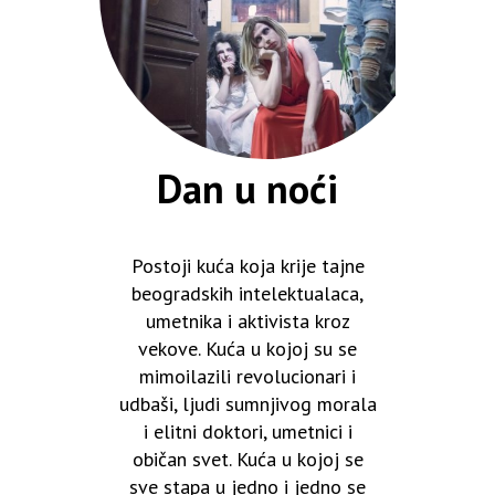
Dan u noći
Postoji kuća koja krije tajne
beogradskih intelektualaca,
umetnika i aktivista kroz
vekove. Kuća u kojoj su se
mimoilazili revolucionari i
udbaši, ljudi sumnjivog morala
i elitni doktori, umetnici i
običan svet. Kuća u kojoj se
sve stapa u jedno i jedno se