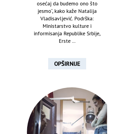
osećaj da budemo ono što
jesmo“, kako kaže Natalija
Vladisavljević. Podrška:
Ministarstvo kulture i
informisanja Republike Srbije,
Erste ...
OPŠIRNIJE