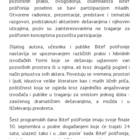
pozorišnih praksi, ovogodišnja, osamnaesta Bitef
polifonija posebno se bavi participacijom mladih.
Otvorene radionice, prezentacije, predstave i tematski
razgovori, podstaknuti aktuelnim dešavanjima i njihovim
uticajima, poziv su zainteresovanima na traganje za
polifonim konceptima pozorišta participacije.
Dijalog autora, učesnika i publike Bitef polifonije
nastavlja se upoznavanjem različitih praksi i hibridnih
izvođačkih formi koje se dešavaju uglavnom van
pozorišnih prostora ili u njima, ali kroz drugačiji pogled i
način prisustva svih aktera. Povezuju se vremena, prostori
i ljudi, iskustva velike literature kao i malih ličnih priča,
političnost koja se ogleda kroz zajedničko angažovanje
izvođača i publike u traganju za smislom jednog doba -
zasićenog dramatičnim dešavanjima, a možda i u
iščekivanju preokreta.
Šest programskih dana Bitef polifonije imaju svoje finale
30. septembra u podne događanjem koje će trajati 24
sata, ulazeći tako i u „dan posle“ kada Bitef polifonija,