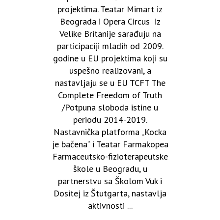
projektima. Teatar Mimart iz
Beograda i Opera Circus iz
Velike Britanije sarađuju na
participaciji mladih od 2009.
godine u EU projektima koji su
uspešno realizovani, a
nastavljaju se u EU TCFT The
Complete Freedom of Truth
/Potpuna sloboda istine u
periodu 2014-2019.
Nastavnička platforma „Kocka
je bačena“ i Teatar Farmakopea
Farmaceutsko-fizioterapeutske
škole u Beogradu, u
partnerstvu sa Školom Vuk i
Dositej iz Štutgarta, nastavlja
aktivnosti ...