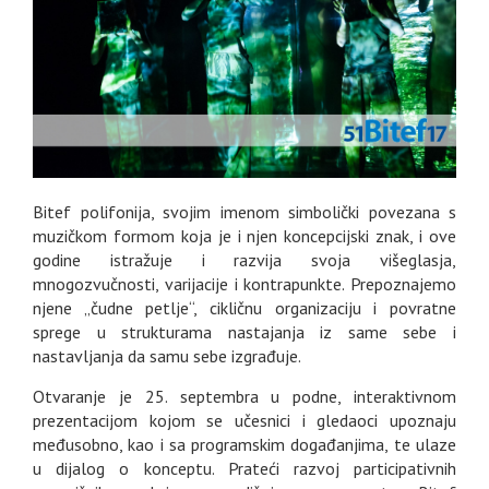
Bitef polifonija, svojim imenom simbolički povezana s
muzičkom formom koja je i njen koncepcijski znak, i ove
godine istražuje i razvija svoja višeglasja,
mnogozvučnosti, varijacije i kontrapunkte. Prepoznajemo
njene „čudne petlje“, cikličnu organizaciju i povratne
sprege u strukturama nastajanja iz same sebe i
nastavljanja da samu sebe izgrađuje.
Otvaranje je 25. septembra u podne, interaktivnom
prezentacijom kojom se učesnici i gledaoci upoznaju
međusobno, kao i sa programskim događanjima, te ulaze
u dijalog o konceptu. Prateći razvoj participativnih