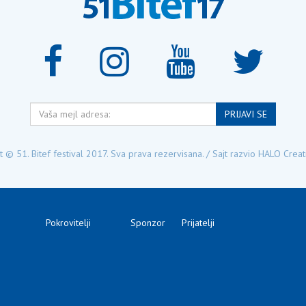
Vaša
PRIJAVI SE
mejl
adresa:
 © 51. Bitef festival 2017. Sva prava rezervisana. / Sajt razvio
HALO Creat
Pokrovitelji
Sponzor
Prijatelji