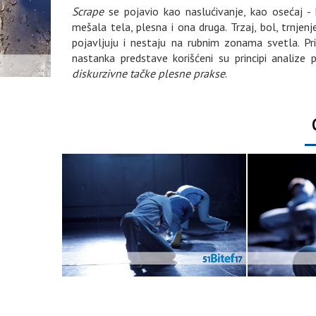
Scrape
se pojavio kao naslućivanje, kao osećaj - 
mešala tela, plesna i ona druga. Trzaj, bol, trnjen
pojavljuju i nestaju na rubnim zonama svetla. P
nastanka predstave korišćeni su principi analize
diskurzivne tačke plesne prakse
.