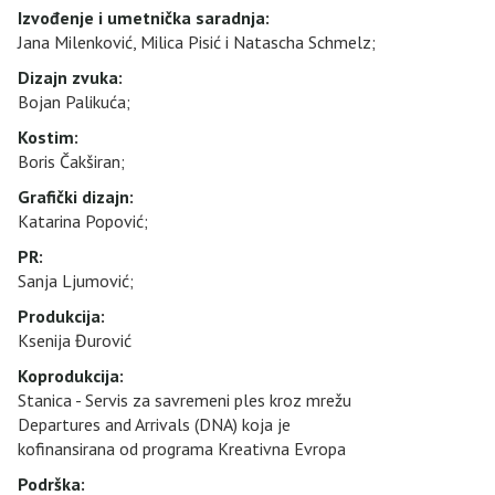
Izvođenje i umetnička saradnja
:
Jana Milenković, Milica Pisić i Natascha Schmelz;
Dizajn
zvuka
:
Bojan Palikuća;
Kostim
:
Boris Čakširan;
Grafički dizajn
:
Katarina Popović;
PR
:
Sanja Ljumović;
Produkcija
:
Ksenija Đurović
Koprodukcija
:
Stanica - Servis za savremeni ples kroz mrežu
Departures and Arrivals (DNA) koja je
kofinansirana od programa Kreativna Evropa
Podrška
: