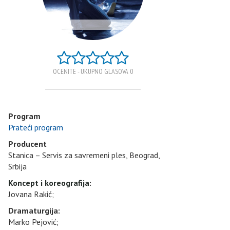
OCENITE - UKUPNO GLASOVA 0
Program
Prateći program
Producent
Stanica – Servis za savremeni ples, Beograd,
Srbija
Koncept i koreografija
:
Jovana Rakić;
Dramaturgija:
Marko Pejović;