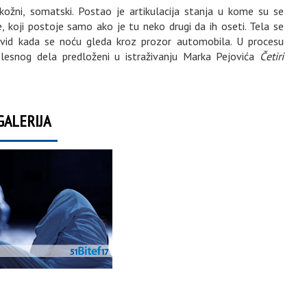
kožni, somatski. Postao je artikulacija stanja u kome su se
je, koji postoje samo ako je tu neko drugi da ih oseti. Tela se
rivid kada se noću gleda kroz prozor automobila. U procesu
 plesnog dela predloženi u istraživanju Marka Pejovića
Četiri
GALERIJA