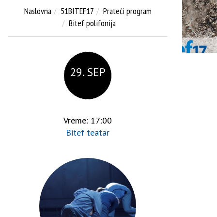
Naslovna
51BITEF17
Prateći program
Bitef polifonija
29. SEP
Vreme: 17:00
Bitef teatar