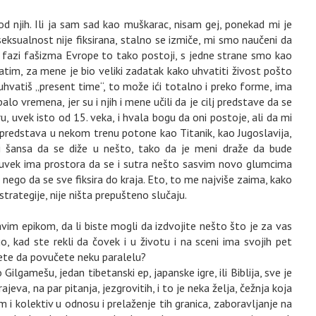
od njih. Ili ja sam sad kao muškarac, nisam gej, ponekad mi je
seksualnost nije fiksirana, stalno se izmiče, mi smo naučeni da
 fazi fašizma Evrope to tako postoji, s jedne strane smo kao
vratim, za mene je bio veliki zadatak kako uhvatiti živost pošto
 uhvatiš „present time“, to može ići totalno i preko forme, ima
alo vremena, jer su i njih i mene učili da je cilj predstave da se
u, uvek isto od 15. veka, i hvala bogu da oni postoje, ali da mi
a predstava u nekom trenu potone kao Titanik, kao Jugoslavija,
oji šansa da se diže u nešto, tako da je meni draže da bude
o uvek ima prostora da se i sutra nešto sasvim novo glumcima
nego da se sve fiksira do kraja. Eto, to me najviše zaima, kako
trategije, nije ništa prepušteno slučaju.
im epikom, da li biste mogli da izdvojite nešto što je za vas
go, kad ste rekli da čovek i u životu i na sceni ima svojih pet
ožete da povučete neku paralelu?
 Gilgamešu, jedan tibetanski ep, japanske igre, ili Biblija, sve je
krajeva, na par pitanja, jezgrovitih, i to je neka želja, čežnja koja
um i kolektiv u odnosu i prelaženje tih granica, zaboravljanje na