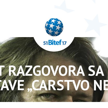
T RAZGOVORA SA 
AVE „CARSTVO N