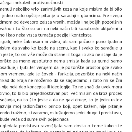
čega i nekakvih protivurečnosti.
li nekoliko vrlo zanimljivih teza na koje mislim da bi bilo
la jedno malo opštije pitanje o saradnji s glumcima. Pre svega
s timom od devetoro zaista vrsnih, možda i najboljih pozorišnih
važno i to što su oni na neki način bili koautorski uključeni u
tno i kao neka vrsta tumača poezije i konteksta.
rali, neke čak nisam ni video, ali sam pričao s puno ljudima
mislim da svako ko izađe na scenu, kao i svako ko sarađuje u
 jeste, to on više može da stane iz toga, ili ako ne staje da je
ozorište za mene apsolutno nema smisla kada su gumci samo
sađuje, i ljuti. Jer verujem da je pozorište prostor gde svako
om vremenu gde je čovek - funkcija, pozorište na neki način
 nikad do kraja ne možemo da se sagledamo, i zato mi se čini
ije neki deo koncepta ili ideologije. To ne znači da uvek mora
ivno, to bi bio prejednostavan put, već mislim da kroz proces
sećanja, na to što jeste a da ne gazi druge, to je jedini uslov
zvija moj radioničarski princip koji, opet kažem, nije pitanje
endo tražimo, stvaramo, osluškujemo jedni druge i predstavu,
 bude veća od sume svih pojedinaca.
am gledala predstavu razmišljala sam dosta o tome kako ste
 da možemo da kažemo da postoje tri tekstualne ravni koje se