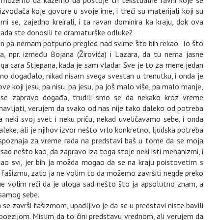
izvođača koje govore u svoje ime, i treći su materijali koji su
mi se, zajedno kreirali, i ta ravan dominira ka kraju, dok ova
 kada ste donosili te dramaturške odluke?
n pa nemam potpuno pregled nad svime što bih rekao. To što
ca, npr. između Bojana (Žirovića) i Lazara, da tu nema jasne
luga cara Stjepana, kada je sam vladar. Sve je to za mene jedan
čno događalo, nikad nisam svega svestan u trenutku, i onda je
e koji jesu, pa nisu, pa jesu, pa još malo više, pa malo manje,
se zapravo događa, trudili smo se da nekako kroz vreme
navljati, verujem da svako od nas nije tako daleko od potreba
ra neki svoj svet i neku priču, nekad uveličavamo sebe, i onda
leke, ali je njihov izvor nešto vrlo konkretno, ljudska potreba
a spoznaja za vreme rada na predstavi baš u tome da se moja
sad nešto kao, da zapravo iza toga stoje neki isti mehanizmi, i
ao svi, jer bih ja možda mogao da se na kraju poistovetim s
m fašizmu, zato ja ne volim to da možemo završiti negde preko
t ne volim reći da je uloga sad nešto što ja apsolutno znam, a
 samog sebe.
e završi fašizmom, upadljivo je da se u predstavi niste bavili
oezijom. Mislim da to čini predstavu vrednom, ali verujem da