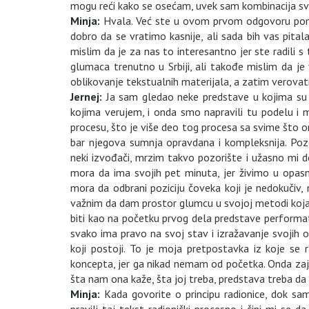
mogu reći kako se osećam, uvek sam kombinacija sva
Minja:
Hvala. Već ste u ovom prvom odgovoru pomenu
dobro da se vratimo kasnije, ali sada bih vas pita
mislim da je za nas to interesantno jer ste radili 
glumaca trenutno u Srbiji, ali takođe mislim da je 
oblikovanje tekstualnih materijala, a zatim verova
Jernej:
Ja sam gledao neke predstave u kojima su ig
kojima verujem, i onda smo napravili tu podelu i 
procesu, što je više deo tog procesa sa svime što on
bar njegova sumnja opravdana i kompleksnija. P
neki izvođači, mrzim takvo pozorište i užasno mi do
mora da ima svojih pet minuta, jer živimo u opasn
mora da odbrani poziciju čoveka koji je nedokučiv,
važnim da dam prostor glumcu u svojoj metodi koja n
biti kao na početku prvog dela predstave performat
svako ima pravo na svoj stav i izražavanje svojih o
koji postoji. To je moja pretpostavka iz koje se ra
koncepta, jer ga nikad nemam od početka. Onda zaj
šta nam ona kaže, šta joj treba, predstava treba da
Minja:
Kada govorite o principu radionice, dok s
pravili taj tekst radionički procesno i čini mi se