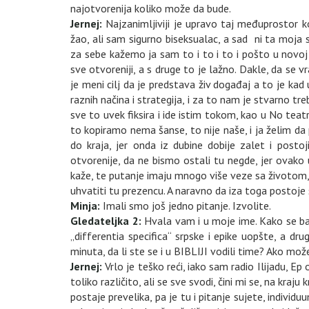
najotvorenija koliko može da bude.
Jernej:
Najzanimljiviji je upravo taj međuprostor k
žao, ali sam sigurno biseksualac, a sad ni ta moja 
za sebe kažemo ja sam to i to i to i pošto u novoj
sve otvoreniji, a s druge to je lažno. Dakle, da se 
je meni cilj da je predstava živ događaj a to je kad
raznih načina i strategija, i za to nam je stvarno treb
sve to uvek fiksira i ide istim tokom, kao u No teatr
to kopiramo nema šanse, to nije naše, i ja želim d
do kraja, jer onda iz dubine dobije zalet i post
otvorenije, da ne bismo ostali tu negde, jer ovak
kaže, te putanje imaju mnogo više veze sa životom, 
uhvatiti tu prezencu. A naravno da iza toga postoje s
Minja:
Imali smo još jedno pitanje. Izvolite.
Gledateljka 2:
Hvala vam i u moje ime. Kako se bav
„differentia specifica“ srpske i epike uopšte, a dru
minuta, da li ste se i u BIBLIJI vodili time? Ako m
Jernej:
Vrlo je teško reći, iako sam radio Ilijadu, Ep o
toliko različito, ali se sve svodi, čini mi se, na kraju 
postaje prevelika, pa je tu i pitanje sujete, individu