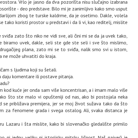
prostora. Vrlo je jasno da dva pozorišta nisu slučajno izabrana
 poѕorište - deo predstave. Bilo mi je zanimljivo kako smo usput
arlijom zbog te turske kaldrme, da je osetimo. Dakle, volela
ako koristi prostor u predstavi i da li vi, kao reditelj, mislite
 sviđa zato što niko ne vidi sve, ali čini mi se da ja uvek tako,
biramo uvek, dakle, seli ste gde ste seli i sve što mislimo,
 drugačijeg plana, zato mi se to sviđa, nalik smo svi u istom,
ta ne može uhvatiti do kraja.
am s ljudima koji su šetali.
ru daju komentare ili postave pitanja.
radu?
am kod kuće jer onda sam više koncentrisan, a i imam malo više
ako što ste malo vi opušteniji od nas, ako bi postojala neka
se približava premijera, jer se moj život sužava tako da što
 sam za fenomene grada i svega ostalog. Ali, svaka distanca je
ru Lazaru i šta mislite, kako bi slovenačko gledalište primilo
ni jednu veliku ni istorijsku mitsku ličnost. Naš najveći je