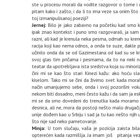
ste u procesu morali da vodite razgovor o tome i d
pitam kako i zašto, i da li to ima veze sa onim što
toj izmanipulisanoj poeziji?
Jernej:
Bilo je jako zabavno na početku kad smo kr
ipak znao kontekst i puno smo razgovarali, ja sam p
razni, ali kad je krenula neka pesma, odmah su kre
racija koji kao nema odnos, a onda te suze, dakle po
učinilo onda da se od Gazimestana od kad su se kr
svoj glas tim pričama i pesmama, da to na neki na
teatar da upotrebljava ista sredstva koja su minoriz
čini mi se kao što stari Kinezi kažu: ako hoću sl
kiselom. Tako mi se čini da živimo svet kada moraš
način umanjujemo sebe, onda i svoj pozorišni voka
nekom biti dosadno, meni često kažu i da sam ja esk
mi se da smo dovedeni do trenutka kada moramo sve
desnica, ali ne, mora da postoji nešto malo drugač
unije dođem kao u Srbiju i sad ja tu kao nešto nji
što nije sad neko pametovanje.
Minja:
U tom slučaju, vaša je pozicija zaista bil
opterećen kada razmišlja. Ja imam još pitanja vez