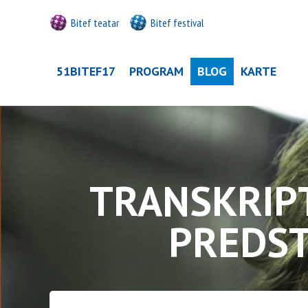
Bitef teatar
Bitef festival
51BITEF17
PROGRAM
BLOG
KARTE
TRANSKRIP
PREDST