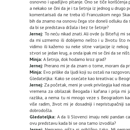
osnovno i upadljivo pitanje. Ono se tiče korišćenja 
a nekako se čini da je i ta šetnja iz jednog u drugo
komentarisali da ne treba ići Francuskom nego Skad
bih da znamo na osnovu čega ste doneli odluku da se t
da bi se predstava držala i bez te šetnje?
Jernej:
To neću nikad znati. Ali ovde (u Bitefu) mi se
da mi uzmemo ili dobijemo nešto i u životu što ne 
vidimo ili kažemo su neke sitne varijacije iz nekog
stvori se jedan krug, a onda ipak mi se čini da se niš
Minja:
A šetnja, dok hodamo kroz grad?
Jernej:
Prerano mi je da znam o tome, moram da prič
Minja:
Evo prilike da ljudi koji su ostali na razgovo
Gledateljka: Kako se osećate kao kreativac u Beog
Jernej:
Za početak, meni je uvek privilegija kad nis
vremena za obilazak Beogada i kafana i prija mi j
razlika, a nema tu ni mnogo veze s Beogradom kad 
više radim, život mi je dosadniji i nepristupačniji
dobrodošla.
Gledateljka:
A da li Slovenci imaju neki pandan ca
ovu predstavu kada bi se ona tamo izvodila?
Jernej:
Nemamo ništa ni približno tako. Mi nemamo 