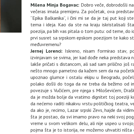
Milena Minja Bogavac:
Dobro veče, dobrodošli n
večeras imala premijeru. Za početak, ova predstav
“Epika Balkanika”, i čini mi se da je taj put koji
tema i ideja. Kao da ste na kraju iskristalisali 
poezija, pa bih vas pitala o tom putu: od teme, do 
prvi susret sa srpskom epskom poezijom te kako ste
međuvremenu?
Jernej Lorenci:
Iskreno, nisam formirao stav, p
izvinjavam se svima, jer kad dođe neka predstava n
lakše pričati s distancom, ali sad sam prilično još
nešto mnogo pametno da kažem sem da na početku 
upoznao glumce i ostalu ekipu u Beogradu, počeli
polako došli do toga da ne treba da bežimo od i
povezuje s Vučićem, pre njega s Miloševićem, Draš
da je možda bolje da vratimo dignitet toj poeziji k
da nećemo raditi nikakvu vrstu političkog teatra, 
da ako je, recimo, Lazar srpski Zevs, hajde da vidim
šta je postao, da svi imamo pravo na neki svoj pog
vreme u svom velikom delu, ali nije uspeo u svojoj
pojma šta je to istorija, ne možemo uhvatiti ništa 