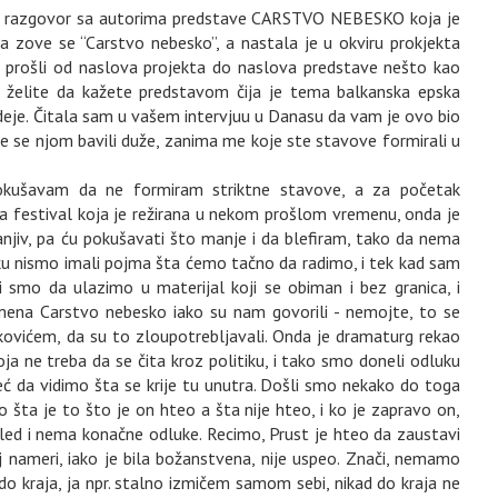
a razgovor sa autorima predstave CARSTVO NEBESKO koja je
a zove se “Carstvo nebesko”, a nastala je u okviru prokjekta
 ste prošli od naslova projekta do naslova predstave nešto kao
šta želite da kažete predstavom čija je tema balkanska epska
ideje. Čitala sam u vašem intervjuu u Danasu da vam je ovo bio
 se njom bavili duže, zanima me koje ste stavove formirali u
okušavam da ne formiram striktne stavove, a za početak
a festival koja je režirana u nekom prošlom vremenu, onda je
 ranjiv, pa ću pokušavati što manje i da blefiram, tako da nema
nismo imali pojma šta ćemo tačno da radimo, i tek kad sam
 smo da ulazimo u materijal koji se obiman i bez granica, i
mena Carstvo nebesko iako su nam govorili - nemojte, to se
kovićem, da su to zloupotrebljavali. Onda je dramaturg rekao
oja ne treba da se čita kroz politiku, i tako smo doneli odluku
već da vidimo šta se krije tu unutra. Došli smo nekako do toga
o šta je to što je on hteo a šta nije hteo, i ko je zapravo on,
led i nema konačne odluke. Recimo, Prust je hteo da zaustavi
 nameri, iako je bila božanstvena, nije uspeo. Znači, nemamo
do kraja, ja npr. stalno izmičem samom sebi, nikad do kraja ne