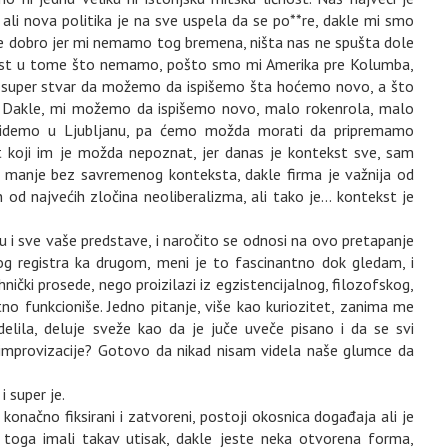
 ali nova politika je na sve uspela da se po**re, dakle mi smo
ane dobro jer mi nemamo tog bremena, ništa nas ne spušta dole
dnost u tome što nemamo, pošto smo mi Amerika pre Kolumba,
ao super stvar da možemo da ispišemo šta hoćemo novo, a što
. Dakle, mi možemo da ispišemo novo, malo rokenrola, malo
da idemo u Ljubljanu, pa ćemo možda morati da pripremamo
t koji im je možda nepoznat, jer danas je kontekst sve, sam
 manje bez savremenog konteksta, dakle firma je važnija od
od najvećih zločina neoliberalizma, ali tako je... kontekst je
u i sve vaše predstave, i naročito se odnosi na ovo pretapanje
og registra ka drugom, meni je to fascinantno dok gledam, i
nički prosede, nego proizilazi iz egzistencijalnog, filozofskog,
no funkcioniše. Jedno pitanje, više kao kuriozitet, zanima me
delila, deluje sveže kao da je juče uveče pisano i da se svi
rmi improvizacije? Gotovo da nikad nisam videla naše glumce da
i super je.
 konačno fiksirani i zatvoreni, postoji okosnica događaja ali je
 toga imali takav utisak, dakle jeste neka otvorena forma,