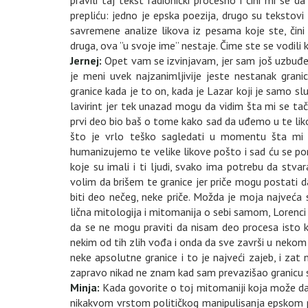
prepliću: jedno je epska poezija, drugo su tekstovi 
savremene analize likova iz pesama koje ste, čini 
druga, ova ”u svoje ime” nestaje. Čime ste se vodili
Jernej:
Opet vam se izvinjavam, jer sam još uzbuđe
je meni uvek najzanimljivije jeste nestanak grani
granice kada je to on, kada je Lazar koji je samo s
lavirint jer tek unazad mogu da vidim šta mi se ta
prvi deo bio baš o tome kako sad da uđemo u te likov
što je vrlo teško sagledati u momentu šta mi 
humanizujemo te velike likove pošto i sad ću se po
koje su imali i ti ljudi, svako ima potrebu da stva
volim da brišem te granice jer priče mogu postati da
biti deo nečeg, neke priče. Možda je moja najveć
lična mitologija i mitomanija o sebi samom, Lorenci 
da se ne mogu praviti da nisam deo procesa isto k
nekim od tih zlih vođa i onda da sve završi u neko
neke apsolutne granice i to je najveći zajeb, i za
zapravo nikad ne znam kad sam prevazišao granicu
Minja:
Kada govorite o toj mitomaniji koja može da s
nikakvom vrstom političkog manipulisanja epskom p