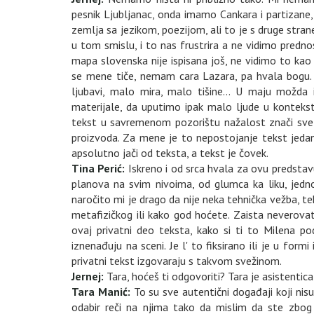
pesnik Ljubljanac, onda imamo Cankara i partizane,
zemlja sa jezikom, poezijom, ali to je s druge str
u tom smislu, i to nas frustrira a ne vidimo pre
mapa slovenska nije ispisana još, ne vidimo to k
se mene tiče, nemam cara Lazara, pa hvala bogu
ljubavi, malo mira, malo tišine... U maju mož
materijale, da uputimo ipak malo ljude u konteks
tekst u savremenom pozorištu nažalost znači sve
proizvoda. Za mene je to nepostojanje tekst jedan 
apsolutno jači od teksta, a tekst je čovek.
Tina Perić:
Iskreno i od srca hvala za ovu predstav
planova na svim nivoima, od glumca ka liku, jedn
naročito mi je drago da nije neka tehnička vežba, teh
metafizičkog ili kako god hoćete. Zaista neverovat
ovaj privatni deo teksta, kako si ti to Milena po
iznenađuju na sceni. Je l' to fiksirano ili je u fo
privatni tekst izgovaraju s takvom svežinom.
Jernej:
Tara, hoćeš ti odgovoriti? Tara je asistentica 
Tara Manić:
To su sve autentični događaji koji nisu
odabir reči na njima tako da mislim da ste zbog