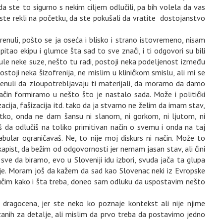
a ste to sigurno s nekim ciljem odlučili, pa bih volela da vas
 ste rekli na početku, da ste pokušali da vratite dostojanstvo
enuli, pošto se ja oseća i blisko i strano istovremeno, nisam
itao ekipu i glumce šta sad to sve znači, i ti odgovori su bili
nule neke suze, nešto tu radi, postoji neka podeljenost između
stoji neka šizofrenija, ne mislim u kliničkom smislu, ali mi se
enuli da zloupotrebljavaju ti materijali, da moramo da damo
čin formiramo u nešto što je nastalo sada. Može i politički
acija, fašizacija itd. tako da ja stvarno ne želim da imam stav,
atko, onda ne dam šansu ni slanom, ni gorkom, ni ljutom, ni
 da odlučiš na toliko primitivan način o svemu i onda na taj
bular ograničavaš. Ne, to nije moj diskurs ni način. Može to
apist, da bežim od odgovornosti jer nemam jasan stav, ali čini
 da biramo, evo u Sloveniji idu izbori, svuda jača ta glupa
ije. Moram još da kažem da sad kao Slovenac neki iz Evropske
h učim kako i šta treba, doneo sam odluku da uspostavim nešto
a dragocena, jer ste neko ko poznaje kontekst ali nije njime
anih za detalje, ali mislim da prvo treba da postavimo jedno