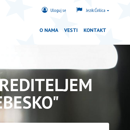
Uloguj se
Jezik:
Ćirilica
O NAMA
VESTI
KONTAKT
REDITELJEM
EBESKO"