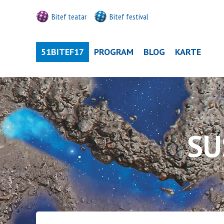
Bitef teatar
Bitef festival
51BITEF17
PROGRAM
BLOG
KARTE
SU