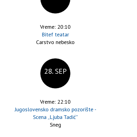
Vreme: 20:10
Bitef teatar
Carstvo nebesko
28. SEP
Vreme: 22:10
Jugoslovensko dramsko pozorište -
Scena „Ljuba Tadić"
Sneg