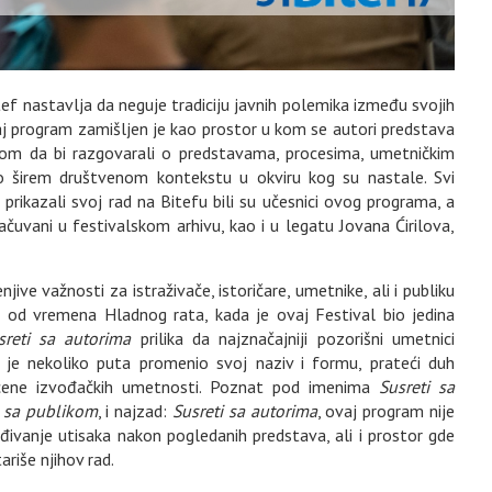
itef nastavlja da neguje tradiciju javnih polemika između svojih
vaj program zamišljen je kao prostor u kom se autori predstava
om da bi razgovarali o predstavama, procesima, umetničkim
o širem društvenom kontekstu u okviru kog su nastale. Svi
 prikazali svoj rad na Bitefu bili su učesnici ovog programa, a
sačuvani u festivalskom arhivu, kao i u legatu Jovana Ćirilova,
ive važnosti za istraživače, istoričare, umetnike, ali i publiku
ši od vremena Hladnog rata, kada je ovaj Festival bio jedina
sreti sa autorima
prilika da najznačajniji pozorišni umetnici
 je nekoliko puta promenio svoj naziv i formu, prateći duh
scene izvođačkih umetnosti. Poznat pod imenima
Susreti sa
i sa publikom
, i najzad:
Susreti sa autorima
, ovaj program nije
eđivanje utisaka nakon pogledanih predstava, ali i prostor gde
riše njihov rad.