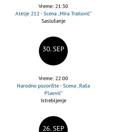
Vreme: 21:30
Atelje 212 - Scena „Mira Trailović"
Saslušanje
30. SEP
Vreme: 22:00
Narodno pozorište - Scena „Raša
Plaović"
Istrebljenje
26. SEP