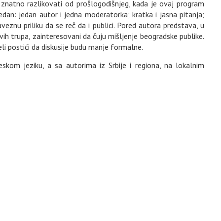
znatno razlikovati od prošlogodišnjeg, kada je ovaj program
edan: jedan autor i jedna moderatorka; kratka i jasna pitanja;
eznu priliku da se reč da i publici. Pored autora predstava, u
vih trupa, zainteresovani da čuju mišljenje beogradske publike.
eli postići da diskusije budu manje formalne.
kom jeziku, a sa autorima iz Srbije i regiona, na lokalnim