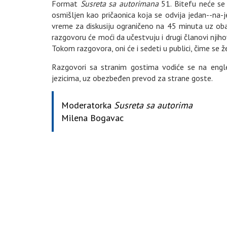
Format
Susreta sa autorimana
51. Bitefu neće se 
osmišljen kao pričaonica koja se odvija jedan--na-j
vreme za diskusiju ograničeno na 45 minuta uz obav
razgovoru će moći da učestvuju i drugi članovi njiho
Tokom razgovora, oni će i sedeti u publici, čime se ž
Razgovori sa stranim gostima vodiće se na engles
jezicima, uz obezbeđen prevod za strane goste.
Moderatorka
Susreta sa autorima
Milena Bogavac