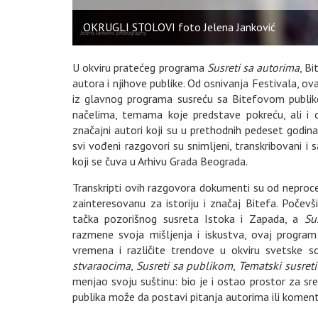
OKRUGLI STOLOVI foto Jelena Janković
U okviru pratećeg programa
Susreti sa autorima
, B
autora i njihove publike. Od osnivanja Festivala, o
iz glavnog programa susreću sa Bitefovom publik
načelima, temama koje predstave pokreću, ali i 
značajni autori koji su u prethodnih pedeset godina
svi vođeni razgovori su snimljeni, transkribovani i 
koji se čuva u Arhivu Grada Beograda.
Transkripti ovih razgovora dokumenti su od neprocenj
zainteresovanu za istoriju i značaj Bitefa. Počev
tačka pozorišnog susreta Istoka i Zapada, a
Su
razmene svoja mišljenja i iskustva, ovaj program
vremena i različite trendove u okviru svetske 
stvaraocima
,
Susreti sa publikom
,
Tematski susret
menjao svoju suštinu: bio je i ostao prostor za sr
publika može da postavi pitanja autorima ili komenta