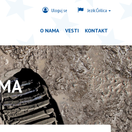
Uloguj se
Jezik:
Ćirilica
O NAMA
VESTI
KONTAKT
IMA