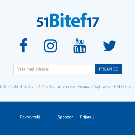
Vaša
PRIJAVI SE
mejl
adresa:
 © 51. Bitef festival 2017. Sva prava rezervisana. / Sajt razvio
HALO Creat
Pokrovitelji
Sponzor
Prijatelji