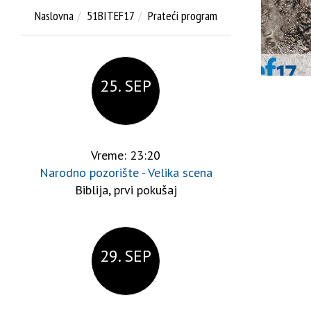
Naslovna
51BITEF17
Prateći program
25. SEP
Vreme: 23:20
Narodno pozorište - Velika scena
Biblija, prvi pokušaj
29. SEP