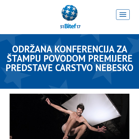
ODRŽANA KONFERENCIJA ZA
ŠTAMPU POVODOM PREMIJERE
PREDSTAVE CARSTVO NEBESKO
GALERIJA