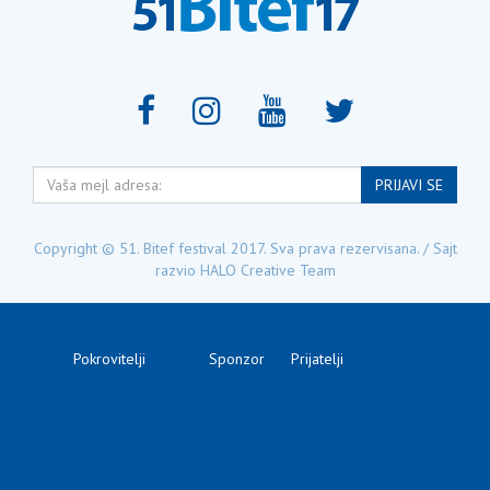
Vaša
PRIJAVI SE
mejl
adresa:
Copyright © 51. Bitef festival 2017. Sva prava rezervisana. / Sajt
razvio
HALO Creative Team
Pokrovitelji
Sponzor
Prijatelji